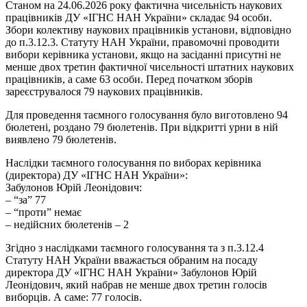
Станом на 24.06.2026 року фактична чисельність наукових
працівників ДУ «ІГНС НАН України» складає 94 особи.
Збори колективу наукових працівників установи, відповідно
до п.3.12.3. Статуту НАН України, правомочні проводити
вибори керівника установи, якщо на засіданні присутні не
менше двох третин фактичної чисельності штатних наукових
працівників, а саме 63 особи. Перед початком зборів
зареєструвалося 79 наукових працівників.
Для проведення таємного голосування було виготовлено 94
бюлетені, роздано 79 бюлетенів. При відкритті урни в ній
виявлено 79 бюлетенів.
Наслідки таємного голосування по виборах керівника
(директора) ДУ «ІГНС НАН України»:
Забулонов Юрій Леонідович:
– “за” 77
– “проти” немає
– недійсних бюлетенів – 2
Згідно з наслідками таємного голосування та з п.3.12.4
Статуту НАН України вважається обраним на посаду
директора ДУ «ІГНС НАН України» Забулонов Юрій
Леонідович, який набрав не менше двох третин голосів
виборців. А саме: 77 голосів.