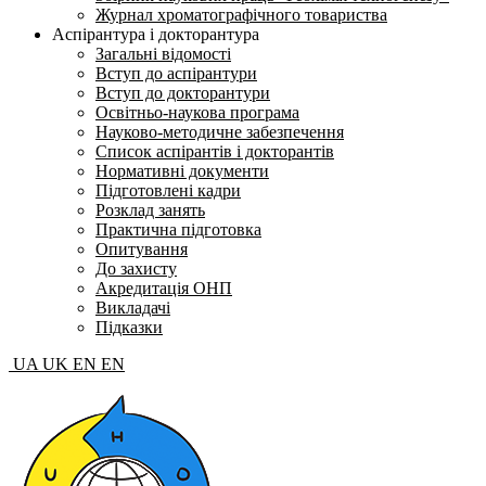
Журнал хроматографічного товариства
Аспірантура і докторантура
Загальні відомості
Вступ до аспірантури
Вступ до докторантури
Освітньо-наукова програма
Науково-методичне забезпечення
Список аспірантів і докторантів
Нормативні документи
Підготовлені кадри
Розклад занять
Практична підготовка
Опитування
До захисту
Акредитація ОНП
Викладачі
Підказки
UA
UK
EN
EN