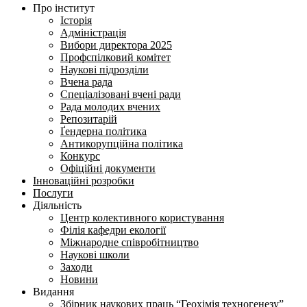
Про інститут
Історія
Адміністрація
Вибори директора 2025
Профспілковий комітет
Наукові підрозділи
Вчена рада
Спеціалізовані вчені ради
Рада молодих вчених
Репозитарій
Ґендерна політика
Антикорупційна політика
Конкурс
Офіційні документи
Інноваційні розробки
Послуги
Діяльність
Центр колективного користування
Філія кафедри екології
Міжнародне співробітництво
Наукові школи
Заходи
Новини
Видання
Збірник наукових праць “Геохімія техногенезу”