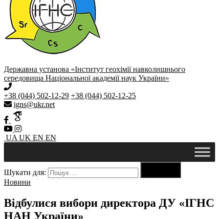
Державна установа «Інститут геохімії навколишнього
середовища Національної академії наук України»
+38 (044) 502-12-29
+38 (044) 502-12-25
igns@ukr.net
UA
UK
EN
EN

Шукати для:
Пошук
Новини
Відбулися вибори директора ДУ «ІГНС
НАН України»