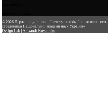
igns@ukr.net
igns.tech@gmail.com
© 2026 Державна установа «Інститут геохімії навколишнього
середовища Національної академії наук України»
Design Lab
|
Alexandr Kovalenko