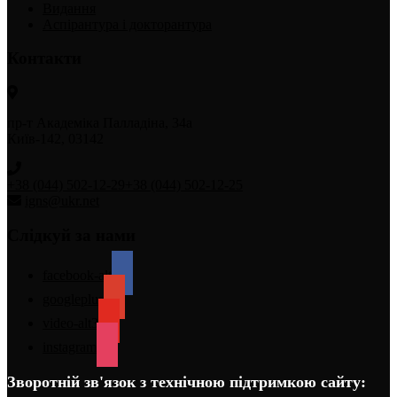
Видання
Аспірантура і докторантура
Контакти
пр-т Академіка Палладіна, 34а
Київ-142, 03142
+38 (044) 502-12-29
+38 (044) 502-12-25
igns@ukr.net
Слідкуй за нами
facebook-alt
googleplus
video-alt3
instagram
Зворотній зв'язок з технічною підтримкою сайту: