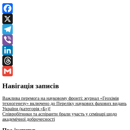
Facebook
X
Telegram
Viber
LinkedIn
Threads
Gmail
Навігація записів
Важлива перемога на науковому фронті: журнал «Геохімія
техногенезу» включено до Переліку наукових фахових видань
України (категорія «Б»)!
Співробітники та аспіранти брали участь у семінарі щодо
академічної доброчесності