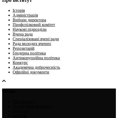
Про інститут
Історія
Адміністрація
Вибори директора
Профспілковий комітет
Наукові підрозділи
Вчена рада
Спеціалізовані вчені ради
Рада молодих вчених
Репозитарій
Ґендерна політика
Антикорупційна політика
Конкурс
Академічна доброчесність
Офіційні документи
Меню
Про Інститут
Інноваційні розробки
Послуги
Новини