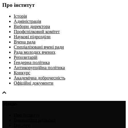
Про інститут
Історія
Адміністрація
Вибори директора
Профспілковий комітет
Наукові підрозділи
Вчена рада
Спеціалізовані вчені ради
Рада молодих вчених
Репозитарій
Ґендерна політика
Антикорупційна політика
Конкурс
Академічна доброчесність
Офіційні документи
Меню
Про Інститут
Інноваційні розробки
Послуги