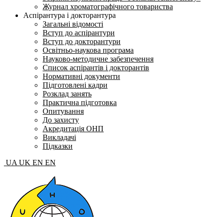
Журнал хроматографічного товариства
Аспірантура і докторантура
Загальні відомості
Вступ до аспірантури
Вступ до докторантури
Освітньо-наукова програма
Науково-методичне забезпечення
Список аспірантів і докторантів
Нормативні документи
Підготовлені кадри
Розклад занять
Практична підготовка
Опитування
До захисту
Акредитація ОНП
Викладачі
Підказки
UA
UK
EN
EN