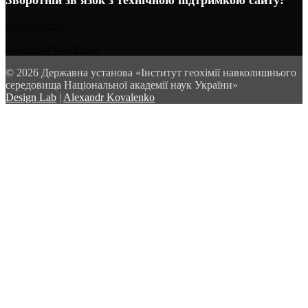
Зворотній зв'язок з технічною підтримкою сайту:
igns@ukr.net
igns.tech@gmail.com
© 2026 Державна установа «Інститут геохімії навколишнього
середовища Національної академії наук України»
Design Lab
|
Alexandr Kovalenko