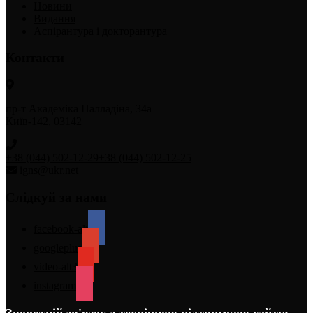
Новини
Видання
Аспірантура і докторантура
Контакти
пр-т Академіка Палладіна, 34а
Київ-142, 03142
+38 (044) 502-12-29
+38 (044) 502-12-25
igns@ukr.net
Слідкуй за нами
facebook-alt
googleplus
video-alt3
instagram