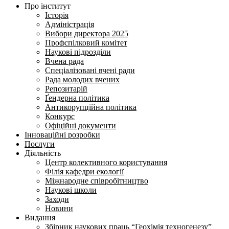
Про інститут
Історія
Адміністрація
Вибори директора 2025
Профспілковий комітет
Наукові підрозділи
Вчена рада
Спеціалізовані вчені ради
Рада молодих вчених
Репозитарій
Ґендерна політика
Антикорупційна політика
Конкурс
Офіційні документи
Інноваційні розробки
Послуги
Діяльність
Центр колективного користування
Філія кафедри екології
Міжнародне співробітництво
Наукові школи
Заходи
Новини
Видання
Збірник наукових праць “Геохімія техногенезу”