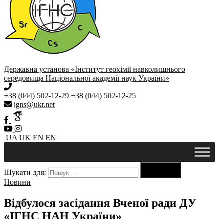
Державна установа «Інститут геохімії навколишнього
середовища Національної академії наук України»
+38 (044) 502-12-29
+38 (044) 502-12-25
igns@ukr.net
UA
UK
EN
EN

Шукати для:
Пошук
Новини
Відбулося засідання Вченої ради ДУ
«ІГНС НАН України»