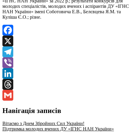
«ІГНС НАН України» за 2022 р.; результати конкурсів для
молодих спеціалістів, молодих вчених і аспірантів ДУ «ІГНС
НАН України» імені Соботовича Е.В., Белєвцева Я.М. та
Куліша Є.О.; різне.
Facebook
X
Telegram
Viber
LinkedIn
Threads
Gmail
Навігація записів
Вітаємо з Днем Збройних Сил України!
Підтримка молодих вчених ДУ «ІГНС НАН України»