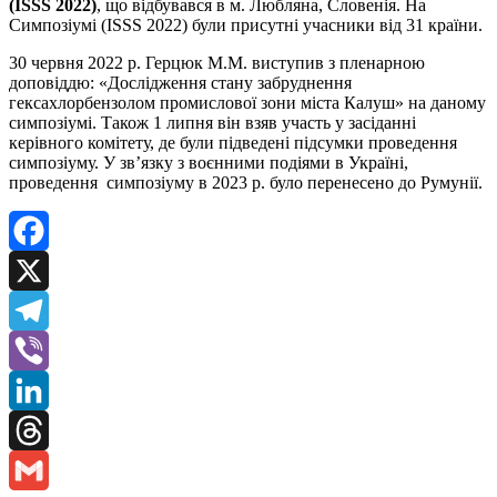
(ISSS 2022)
, що відбувався в м. Любляна, Словенія. На
Симпозіумі (ISSS 2022) були присутні учасники від 31 країни.
30 червня 2022 р. Герцюк М.М. виступив з пленарною
доповіддю: «Дослідження стану забруднення
гексахлорбензолом промислової зони міста Калуш» на даному
симпозіумі. Також 1 липня він взяв участь у засіданні
керівного комітету, де були підведені підсумки проведення
симпозіуму. У зв’язку з воєнними подіями в Україні,
проведення симпозіуму в 2023 р. було перенесено до Румунії.
Facebook
X
Telegram
Viber
LinkedIn
Threads