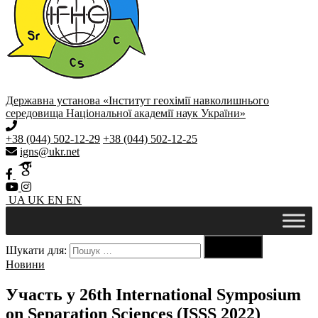
Державна установа «Інститут геохімії навколишнього
середовища Національної академії наук України»
+38 (044) 502-12-29
+38 (044) 502-12-25
igns@ukr.net
UA
UK
EN
EN

Шукати для:
Пошук
Новини
Участь у 26th International Symposium
on Separation Sciences (ISSS 2022)