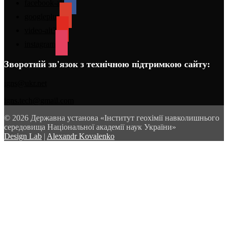
facebook-alt
googleplus
video-alt3
instagram
Зворотній зв'язок з технічною підтримкою сайту:
igns@ukr.net
igns.tech@gmail.com
© 2026 Державна установа «Інститут геохімії навколишнього
середовища Національної академії наук України»
Design Lab
|
Alexandr Kovalenko