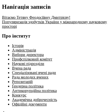
Gmail
Навігація записів
Вітаємо Тетяну Феодосіївну Дмитрієву!
Популяризація здобутків України у міжнародному науковому
просторі
Про інститут
Історія
Адміністрація
Вибори директора
Профспілковий комітет
Наукові підрозділи
Вчена рада
Спеціалізовані вчені ради
Рада молодих вчених
Репозитарій
Ґендерна політика
Антикорупційна політика
Конкурс
Академічна доброчесність
Офіційні документи