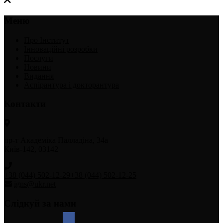
Меню
Про Інститут
Інноваційні розробки
Послуги
Новини
Видання
Аспірантура і докторантура
Контакти
пр-т Академіка Палладіна, 34а
Київ-142, 03142
+38 (044) 502-12-29
+38 (044) 502-12-25
igns@ukr.net
Слідкуй за нами