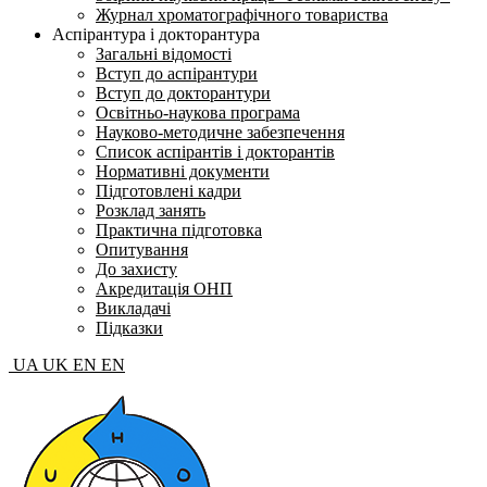
Журнал хроматографічного товариства
Аспірантура і докторантура
Загальні відомості
Вступ до аспірантури
Вступ до докторантури
Освітньо-наукова програма
Науково-методичне забезпечення
Список аспірантів і докторантів
Нормативні документи
Підготовлені кадри
Розклад занять
Практична підготовка
Опитування
До захисту
Акредитація ОНП
Викладачі
Підказки
UA
UK
EN
EN