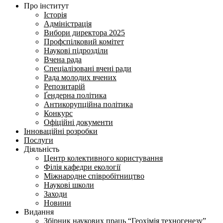
Про інститут
Історія
Адміністрація
Вибори директора 2025
Профспілковий комітет
Наукові підрозділи
Вчена рада
Спеціалізовані вчені ради
Рада молодих вчених
Репозитарій
Ґендерна політика
Антикорупційна політика
Конкурс
Офіційні документи
Інноваційні розробки
Послуги
Діяльність
Центр колективного користування
Філія кафедри екології
Міжнародне співробітництво
Наукові школи
Заходи
Новини
Видання
Збірник наукових праць “Геохімія техногенезу”