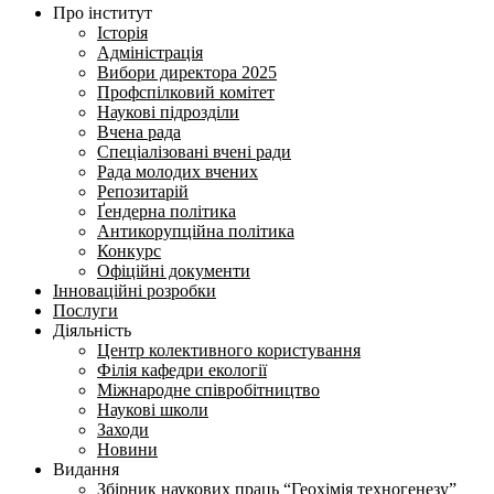
Про інститут
Історія
Адміністрація
Вибори директора 2025
Профспілковий комітет
Наукові підрозділи
Вчена рада
Спеціалізовані вчені ради
Рада молодих вчених
Репозитарій
Ґендерна політика
Антикорупційна політика
Конкурс
Офіційні документи
Інноваційні розробки
Послуги
Діяльність
Центр колективного користування
Філія кафедри екології
Міжнародне співробітництво
Наукові школи
Заходи
Новини
Видання
Збірник наукових праць “Геохімія техногенезу”