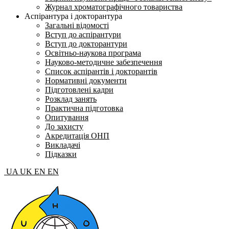
Журнал хроматографічного товариства
Аспірантура і докторантура
Загальні відомості
Вступ до аспірантури
Вступ до докторантури
Освітньо-наукова програма
Науково-методичне забезпечення
Список аспірантів і докторантів
Нормативні документи
Підготовлені кадри
Розклад занять
Практична підготовка
Опитування
До захисту
Акредитація ОНП
Викладачі
Підказки
UA
UK
EN
EN