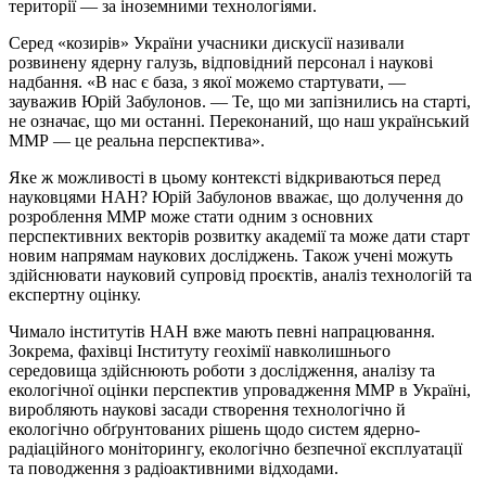
території — за іноземними технологіями.
Серед «козирів» України учасники дискусії називали
розвинену ядерну галузь, відповідний персонал і наукові
надбання. «В нас є база, з якої можемо стартувати, —
зауважив Юрій Забулонов. — Те, що ми запізнились на старті,
не означає, що ми останні. Переконаний, що наш український
ММР — це реальна перспектива».
Яке ж можливості в цьому контексті відкриваються перед
науковцями НАН? Юрій Забулонов вважає, що долучення до
розроблення ММР може стати одним з основних
перспективних векторів розвитку академії та може дати старт
новим напрямам наукових досліджень. Також учені можуть
здійснювати науковий супровід проєктів, аналіз технологій та
експертну оцінку.
Чимало інститутів НАН вже мають певні напрацювання.
Зокрема, фахівці Інституту геохімії навколишнього
середовища здійснюють роботи з дослідження, аналізу та
екологічної оцінки перспектив упровадження ММР в Україні,
виробляють наукові засади створення технологічно й
екологічно обґрунтованих рішень щодо систем ядерно-
радіаційного моніторингу, екологічно безпечної експлуатації
та поводження з радіоактивними відходами.