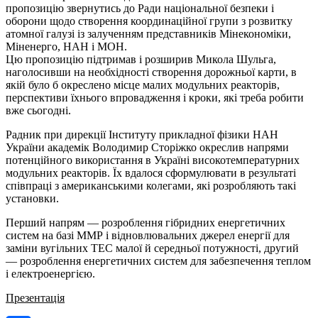
пропозицію звернутись до Ради національної безпеки і
оборони щодо створення координаційної групи з розвитку
атомної галузі із залученням представників Мінекономіки,
Міненерго, НАН і МОН.
Цю пропозицію підтримав і розширив Микола Шульга,
наголосивши на необхідності створення дорожньої карти, в
якій було б окреслено місце малих модульних реакторів,
перспективи їхнього впровадження і кроки, які треба робити
вже сьогодні.
Радник при дирекції Інституту прикладної фізики НАН
України академік Володимир Сторіжко окреслив напрями
потенційного використання в Україні високотемпературних
модульних реакторів. Їх вдалося сформулювати в результаті
співпраці з американськими колегами, які розробляють такі
установки.
Перший напрям — розроблення гібридних енергетичних
систем на базі ММР і відновлювальних джерел енергії для
заміни вугільних ТЕС малої й середньої потужності, другий
— розроблення енергетичних систем для забезпечення теплом
і електроенергією.
Презентація