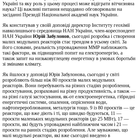
Україні та яку роль у цьому процесі може відіграти вітчизняна
наука? Ці важливі питання нещодавно обговорювали на
засіданні Президії Національної академії наук України.
Як констатував у своїй доповіді директор Інституту геохімії
навколишнього середовища НАН України, член-кореспондент
НАН України
Юрій Забулонов
, сьогодні розробка і створення
малих модульних реакторів стає трендом в усьому світі. За
його словами, реальність упровадження ММР наближають
такі фактори, як підвищений попит на електроенергію, а
також запит на низьковуглецеву енергетику в умовах боротьби
зі змінами клімату.
Як йшлося у доповіді Юрія Забулонова, сьогодні у світі
розробляють більш ніж 80 проєктів малих модульних
реакторів. Вони перебувають на різних стадіях розроблення,
проєктування, розраховані на різну продуктивність, а також —
на різні галузі застосування, як-от електроенергетика, гібридні
енергетичні системи, опалення, опріснення води,
нафтоперероблювання, металургія тощо. 9 із 80 проєктів — це
реактори, що вже діють і ті, що швидко будуються, 11 —
проєкти маленьких модульних реакторів (до 25 МВт), 17 —
проєкти, які будуть упроваджені найближчим часом і 21 —
проєкти на ранніх стадіях розроблення. Але зауважимо, що
малі модульні реактори, які вже сьогодні введено в