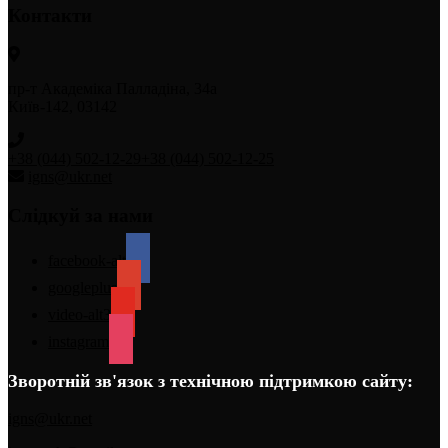
Контакти
пр-т Академіка Палладіна, 34а
Київ-142, 03142
+38 (044) 502-12-29
+38 (044) 502-12-25
igns@ukr.net
Слідкуй за нами
facebook-alt
googleplus
video-alt3
instagram
Зворотній зв'язок з технічною підтримкою сайту:
igns@ukr.net