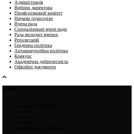
Адміністрація
Вибори директора
Профспілковий комітет
Наукові підрозділи
Вчена рада
Спеціалізовані вчені ради
Рада молодих вчених
Репозитарій
Ґендерна політика
Антикорупційна політика
Конкурс
Академічна доброчесність
Офіційні документи
Меню
Про Інститут
Інноваційні розробки
Послуги
Новини
Видання
Аспірантура і докторантура