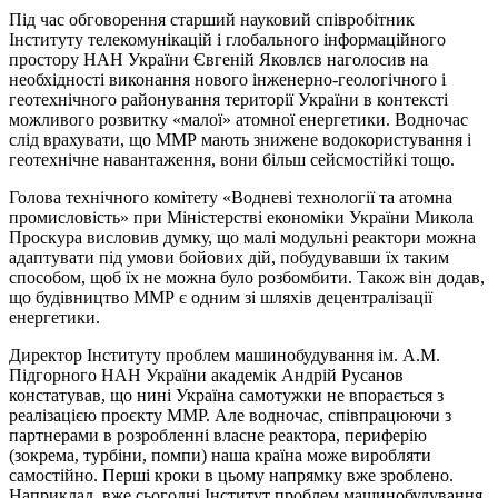
Під час обговорення старший науковий співробітник
Інституту телекомунікацій і глобального інформаційного
простору НАН України Євгеній Яковлєв наголосив на
необхідності виконання нового інженерно-геологічного і
геотехнічного районування території України в контексті
можливого розвитку «малої» атомної енергетики. Водночас
слід врахувати, що ММР мають знижене водокористування і
геотехнічне навантаження, вони більш сейсмостійкі тощо.
Голова технічного комітету «Водневі технології та атомна
промисловість» при Міністерстві економіки України Микола
Проскура висловив думку, що малі модульні реактори можна
адаптувати під умови бойових дій, побудувавши їх таким
способом, щоб їх не можна було розбомбити. Також він додав,
що будівництво ММР є одним зі шляхів децентралізації
енергетики.
Директор Інституту проблем машинобудування ім. А.М.
Підгорного НАН України академік Андрій Русанов
констатував, що нині Україна самотужки не впорається з
реалізацією проєкту ММР. Але водночас, співпрацюючи з
партнерами в розробленні власне реактора, периферію
(зокрема, турбіни, помпи) наша країна може виробляти
самостійно. Перші кроки в цьому напрямку вже зроблено.
Наприклад, вже сьогодні Інститут проблем машинобудування