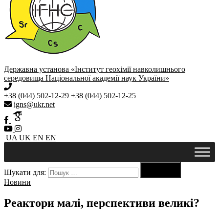
Державна установа «Інститут геохімії навколишнього
середовища Національної академії наук України»
+38 (044) 502-12-29
+38 (044) 502-12-25
igns@ukr.net
UA
UK
EN
EN

Шукати для:
Пошук
Новини
Реактори малі, перспективи великі?