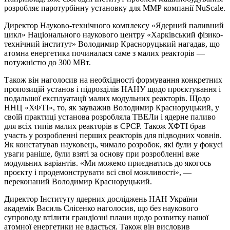
розробляє паротурбінну установку для ММР компанії NuScale.
Директор Науково-технічного комплексу «Ядерний паливний
цикл» Національного наукового центру «Харківський фізико-
технічний інститут» Володимир Красноруцький нагадав, що
атомна енергетика починалася саме з малих реакторів —
потужністю до 300 МВт.
Також він наголосив на необхідності формування конкретних
пропозицій установ і підрозділів НАНУ щодо проєктування і
подальшої експлуатації малих модульних реакторів. Щодо
ННЦ «ХФТІ», то, як зауважив Володимир Красноруцький, у
своїй практиці установа розробляла ТВЕЛи і ядерне паливо
для всіх типів малих реакторів в СРСР. Також ХФТІ брав
участь у розробленні перших реакторів для підводних човнів.
Як констатував науковець, чимало розробок, які були у фокусі
уваги раніше, були взяті за основу при розробленні вже
модульних варіантів. «Ми можемо приєднатись до якогось
проєкту і продемонструвати всі свої можливості», —
переконаний Володимир Красноруцький.
Директор Інституту ядерних досліджень НАН України
академік Василь Слісенко наголосив, що без наукового
супроводу втілити грандіозні плани щодо розвитку нашої
атомної енергетики не вдасться. Також він висловив