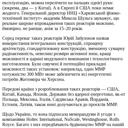
експлуатацію, можна перелічити на пальцях однієї руки
(зокрема, два — у Китаї). А в Європі й США поки немає
жодного. Генеральний директор ННЦ «Харківський фізико-
технічний інститут» академік Микола Шульга зауважує, що
реальне широке впровадження таких реакторів можливе,
ймовірно, не раніше, аніж за 15–20 років.
Серед переваг таких реакторів Юрій Забулонов назвав
використання інтегральних конструкцій, спрощену
архітектуру, стандартизовану конструкцію, зменшену сумарну
радіоактивність, невеликі розміри активної зони, кращі
можливості в царині модульного виконання і технологічного
виготовлення. Були озвучені й потенційні прикладні
можливості таких установок: наприклад, один ММР
потужністю 300 МВт може забезпечити всі енергетичні
потреби Житомира чи Херсона.
Передові країни з розроблювання таких реакторів — США,
Китай, Канада, Японія. Держави без ядерної енергетики, як-от
Польща, Мексика, Італія, Саудівська Аравія, Йорданія,
Естонія, Латвія, також нині долучаються до проєктів ММР.
Щодо України, то вона підписала меморандуми й угоди з
компаніями Holtec International, NuScale, Westinghouse, RolIs
Royce. Багато з них передбачають будівництво ММР на нашій