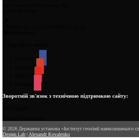
пр-т Академіка Палладіна, 34а
Київ-142, 03142
+38 (044) 502-12-29
+38 (044) 502-12-25
igns@ukr.net
Слідкуй за нами
facebook-alt
googleplus
video-alt3
instagram
Зворотній зв'язок з технічною підтримкою сайту:
igns@ukr.net
igns.tech@gmail.com
© 2026 Державна установа «Інститут геохімії навколишнього с
Design Lab
|
Alexandr Kovalenko