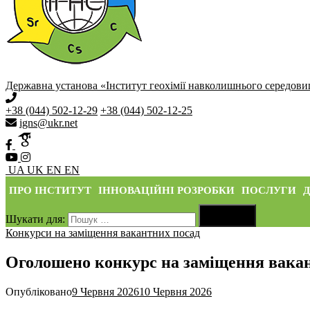
Державна установа «Інститут геохімії навколишнього середови
+38 (044) 502-12-29
+38 (044) 502-12-25
igns@ukr.net
UA
UK
EN
EN
ПРО ІНСТИТУТ
ІННОВАЦІЙНІ РОЗРОБКИ
ПОСЛУГИ
Д

Шукати для:
Пошук
Конкурси на заміщення вакантних посад
Оголошено конкурс на заміщення вака
Опубліковано
9 Червня 2026
10 Червня 2026