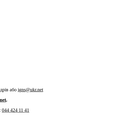
адрів або
igns@ukr.net
net
.
:
044 424 11 41