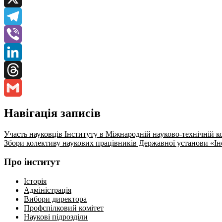
X
Telegram
Viber
LinkedIn
Threads
Gmail
Навігація записів
Участь науковців Інституту в Міжнародній науково-технічній к
Збори колективу наукових працівників Державної установи «Ін
Про інститут
Історія
Адміністрація
Вибори директора
Профспілковий комітет
Наукові підрозділи