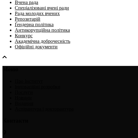
Вчена рада
Спеціалізовані вчені ради
Рада молодих вчених
Репозитарій
Ґендерна політика
Антикорупційна політика
Конкурс
Академічна доброчесність
Офіційні документи
Меню
Про Інститут
Інноваційні розробки
Послуги
Новини
Видання
Аспірантура і докторантура
Контакти