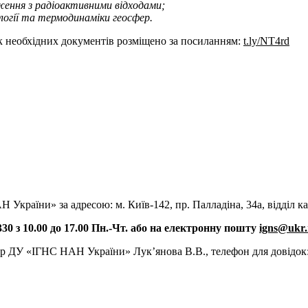
ження з радіоактивними відходами;
ології та термодинаміки геосфер.
к необхідних документів розміщено за посиланням:
t.ly/NT4rd
України» за адресою: м. Київ-142, пр. Палладіна, 34а, відділ к
. 330 з 10.00 до 17.00 Пн.-Чт. або на електронну пошту
igns@ukr.
ар ДУ «ІГНС НАН України» Лук’янова В.В., телефон для довідок