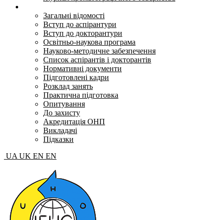
Аспірантура і докторантура
Загальні відомості
Вступ до аспірантури
Вступ до докторантури
Освітньо-наукова програма
Науково-методичне забезпечення
Список аспірантів і докторантів
Нормативні документи
Підготовлені кадри
Розклад занять
Практична підготовка
Опитування
До захисту
Акредитація ОНП
Викладачі
Підказки
UA
UK
EN
EN