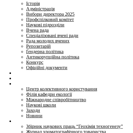
Історія
Адміністрація
Вибори директора 2025
Профспілковий комітет
Наукові підрозділи
Вчена рада
Спеціалізовані вчені ради
Рада молодих вчених
Репозитарій
Ґендерна політика
Антикорупційна політика
Конкурс
Офіційні документи
Інноваційні розробки
Послуги
Діяльність
Центр колективного користування
Філія кафедри екології
Міжнародне співробітництво
Наукові школи
Заходи
Новини
Видання
Збірник наукових праць “Геохімія техногенезу”
Журнал хроматографічного товариства