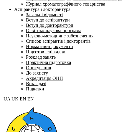
Журнал хроматографічного товариства
Аспірантура і докторантура
Загальні відомості
Вступ до аспірантури
Вступ до докторантури
Освітньо-наукова програма
Науково-методичне забезпечення
Список аспірантів і докторантів
Нормативні документи
Підготовлені кадри
Розклад занять
Практична підготовка
Опитування
До захисту
Акредитація ОНП
Викладачі
Підказки
UA
UK
EN
EN