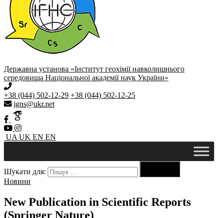
Державна установа «Інститут геохімії навколишнього
середовища Національної академії наук України»
+38 (044) 502-12-29
+38 (044) 502-12-25
igns@ukr.net
UA
UK
EN
EN

Шукати для:
Пошук
Новини
New Publication in Scientific Reports
(Springer Nature)