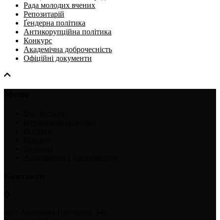
Рада молодих вчених
Репозитарій
Ґендерна політика
Антикорупційна політика
Конкурс
Академічна доброчесність
Офіційні документи
Меню
Про Інститут
Інноваційні розробки
Послуги
Новини
Видання
Аспірантура і докторантура
Контакти
пр-т Академіка Палладіна, 34а