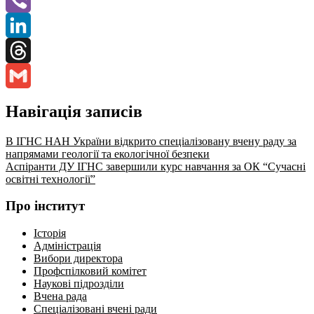
Viber
LinkedIn
Threads
Gmail
Навігація записів
В ІГНС НАН України відкрито спеціалізовану вчену раду за
напрямами геології та екологічної безпеки
Аспіранти ДУ ІГНС завершили курс навчання за ОК “Сучасні
освітні технології”
Про інститут
Історія
Адміністрація
Вибори директора
Профспілковий комітет
Наукові підрозділи
Вчена рада
Спеціалізовані вчені ради