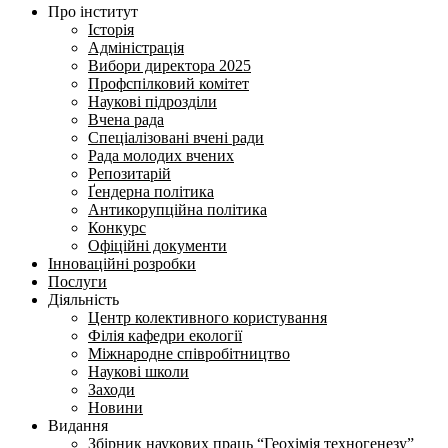
Про інститут
Історія
Адміністрація
Вибори директора 2025
Профспілковий комітет
Наукові підрозділи
Вчена рада
Спеціалізовані вчені ради
Рада молодих вчених
Репозитарій
Ґендерна політика
Антикорупційна політика
Конкурс
Офіційні документи
Інноваційні розробки
Послуги
Діяльність
Центр колективного користування
Філія кафедри екології
Міжнародне співробітництво
Наукові школи
Заходи
Новини
Видання
Збірник наукових праць “Геохімія техногенезу”