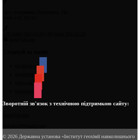
пр-т Академіка Палладіна, 34а
Київ-142, 03142
+38 (044) 502-12-29
+38 (044) 502-12-25
igns@ukr.net
Слідкуй за нами
facebook-alt
googleplus
video-alt3
instagram
Зворотній зв'язок з технічною підтримкою сайту:
igns@ukr.net
igns.tech@gmail.com
© 2026 Державна установа «Інститут геохімії навколишнього