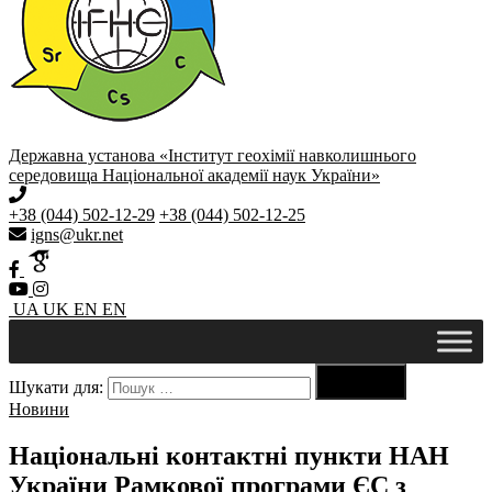
Державна установа «Інститут геохімії навколишнього
середовища Національної академії наук України»
+38 (044) 502-12-29
+38 (044) 502-12-25
igns@ukr.net
UA
UK
EN
EN

Шукати для:
Пошук
Новини
Національні контактні пункти НАН
України Рамкової програми ЄС з