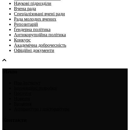
Наукові підрозділи
Вчена рада
Спеціалізовані вчені ради
Рада молодих вчених
Репозитарій
Ґендерна політика
Антикорупційна політика
Конкурс
Академічна доброчесність
Офіційні документи
Меню
Про Інститут
Інноваційні розробки
Послуги
Новини
Видання
Аспірантура і докторантура
Контакти