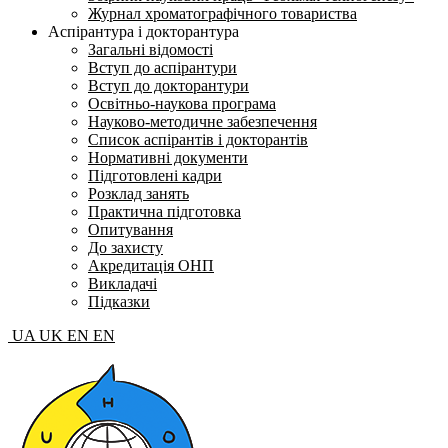
Журнал хроматографічного товариства
Аспірантура і докторантура
Загальні відомості
Вступ до аспірантури
Вступ до докторантури
Освітньо-наукова програма
Науково-методичне забезпечення
Список аспірантів і докторантів
Нормативні документи
Підготовлені кадри
Розклад занять
Практична підготовка
Опитування
До захисту
Акредитація ОНП
Викладачі
Підказки
UA
UK
EN
EN