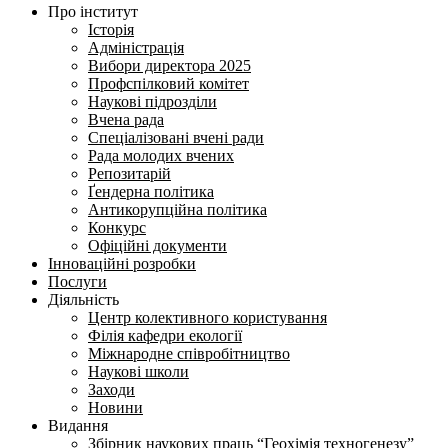
Про інститут
Історія
Адміністрація
Вибори директора 2025
Профспілковий комітет
Наукові підрозділи
Вчена рада
Спеціалізовані вчені ради
Рада молодих вчених
Репозитарій
Ґендерна політика
Антикорупційна політика
Конкурс
Офіційні документи
Інноваційні розробки
Послуги
Діяльність
Центр колективного користування
Філія кафедри екології
Міжнародне співробітництво
Наукові школи
Заходи
Новини
Видання
Збірник наукових праць “Геохімія техногенезу”