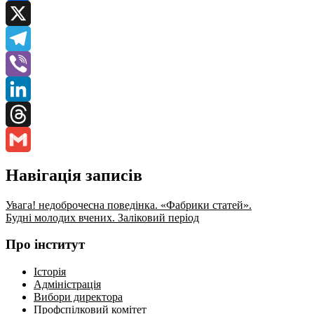
Facebook
X
Telegram
Viber
LinkedIn
Threads
Gmail
Навігація записів
Увага! недоброчесна поведінка. «Фабрики статей».
Будні молодих вчених. Заліковий період
Про інститут
Історія
Адміністрація
Вибори директора
Профспілковий комітет