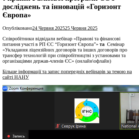
досліджень та інновацій «Горизонт
Європа»
Опубліковано
24 Червня 2025
25 Червня 2025
Співробітники відвідали
ве
бінар «Правові та фінансові
питання участі в РП ЄС “Горизонт Європа”»
та
Семінар
«Укладання ліцензійних договорів та інших договорів про
трансфер технологій при співробітництві з установами та
організаціями держав-членів ЄС» (онлайн\офлайн)
Більше інформації та запис попередніх вебінарів за темою на
сайті НАНУ