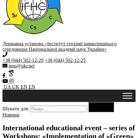
Державна установа «Інститут геохімії навколишнього
середовища Національної академії наук України»
+38 (044) 502-12-29
+38 (044) 502-12-25
igns@ukr.net
UA
UK
EN
EN

Шукати для:
Пошук
Новини
International educational event – series of
Workshops: «Implementation of «Green»