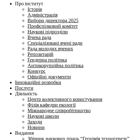
Про інститут
Історія
Адміністрація
Вибори директора 2025
Профспілковий комітет
Наукові підрозділи
Вчена рада
Спеціалізовані вчені ради
Рада молодих вчених
Репозитарій
Ґендерна політика
Антикорупційна політика
Конкурс
Офіційні документи
Інноваційні розробки
Послуги
Діяльність
Центр колективного користування
Філія кафедри екології
Міжнародне співробітництво
Наукові школи
Заходи
Новини
Видання
Збірник наукових праць “Геохімія техногенезу”