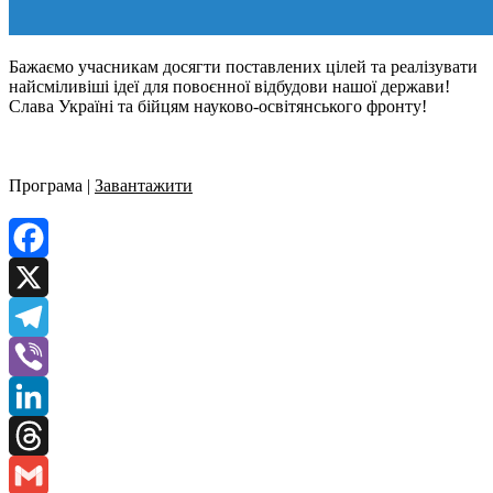
Бажаємо учасникам досягти поставлених цілей та реалізувати
найсміливіші ідеї для повоєнної відбудови нашої держави!
Слава Україні та бійцям науково-освітянського фронту!
Програма |
Завантажити
Facebook
X
Telegram
Viber
LinkedIn
Threads