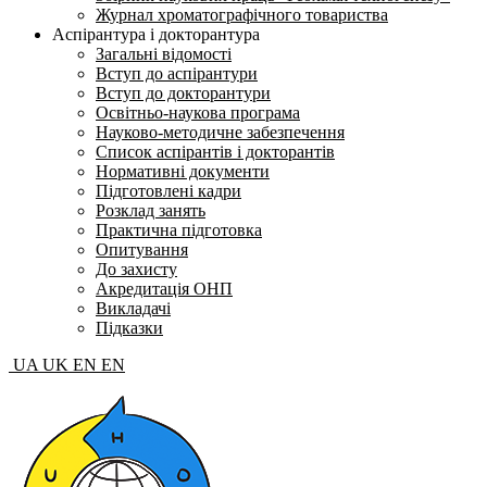
Журнал хроматографічного товариства
Аспірантура і докторантура
Загальні відомості
Вступ до аспірантури
Вступ до докторантури
Освітньо-наукова програма
Науково-методичне забезпечення
Список аспірантів і докторантів
Нормативні документи
Підготовлені кадри
Розклад занять
Практична підготовка
Опитування
До захисту
Акредитація ОНП
Викладачі
Підказки
UA
UK
EN
EN