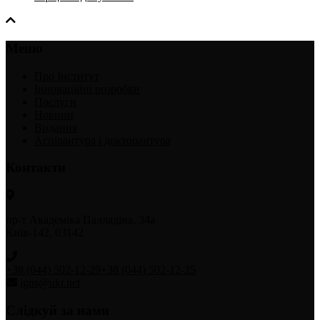
Меню
Про Інститут
Інноваційні розробки
Послуги
Новини
Видання
Аспірантура і докторантура
Контакти
пр-т Академіка Палладіна, 34а
Київ-142, 03142
+38 (044) 502-12-29
+38 (044) 502-12-25
igns@ukr.net
Слідкуй за нами