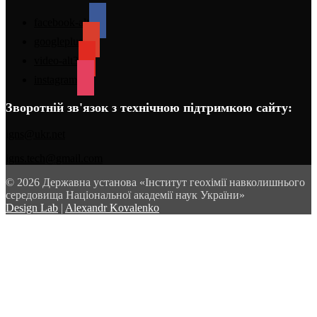
facebook-alt
googleplus
video-alt3
instagram
Зворотній зв'язок з технічною підтримкою сайту:
igns@ukr.net
igns.tech@gmail.com
© 2026 Державна установа «Інститут геохімії навколишнього
середовища Національної академії наук України»
Design Lab
|
Alexandr Kovalenko