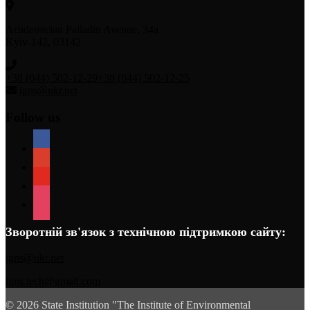
Academician Palladin Avenue, 34а
Kyiv-142, 03142
+38 (044) 502-12-29
+38 (044) 502-12-25
igns@ukr.net
Follow us
Зворотній зв'язок з технічною підтримкою сайту:
igns@ukr.net
igns.tech@gmail.com
© 2026 State Institution "The Institute of Environmental