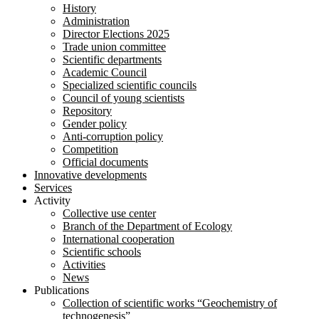
History
Administration
Director Elections 2025
Trade union committee
Scientific departments
Academic Council
Specialized scientific councils
Council of young scientists
Repository
Gender policy
Anti-corruption policy
Competition
Official documents
Innovative developments
Services
Activity
Collective use center
Branch of the Department of Ecology
International cooperation
Scientific schools
Activities
News
Publications
Collection of scientific works “Geochemistry of
technogenesis”