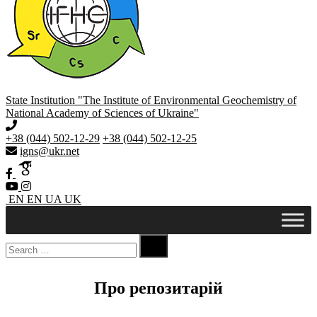
State Institution "The Institute of Environmental Geochemistry of
National Academy of Sciences of Ukraine"
+38 (044) 502-12-29
+38 (044) 502-12-25
igns@ukr.net
EN
EN
UA
UK

Про репозитарій