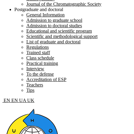
Journal of the Chromatographic Society
Postgraduate and doctoral
General Information
Admission to graduate school
Admission to doctoral studies
Educational and scientific program
Scientific and methodological support
List of graduate and doctoral
Regulations
Trained staff
Class schedule
Practical training
Interview
To the defense
Accreditation of ESP
Teachers
Tips
EN
EN
UA
UK