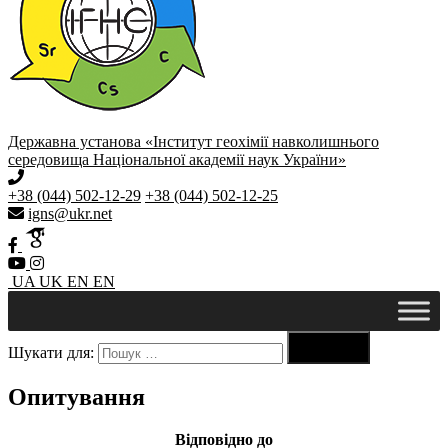
Державна установа «Інститут геохімії навколишнього
середовища Національної академії наук України»
+38 (044) 502-12-29
+38 (044) 502-12-25
igns@ukr.net
UA
UK
EN
EN

Шукати для:
Пошук
Опитування
Відповідно до