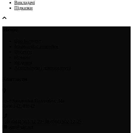
Викладачі
Підказки
Меню
Про Інститут
Інноваційні розробки
Послуги
Новини
Видання
Аспірантура і докторантура
Контакти
пр-т Академіка Палладіна, 34а
Київ-142, 03142
+38 (044) 502-12-29
+38 (044) 502-12-25
igns@ukr.net