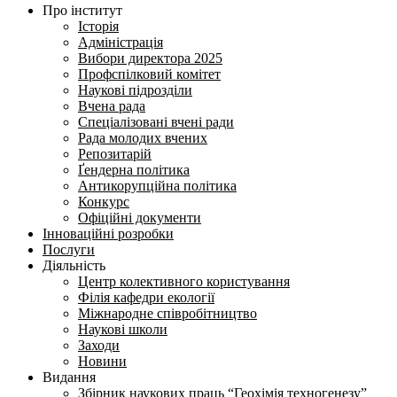
Про інститут
Історія
Адміністрація
Вибори директора 2025
Профспілковий комітет
Наукові підрозділи
Вчена рада
Спеціалізовані вчені ради
Рада молодих вчених
Репозитарій
Ґендерна політика
Антикорупційна політика
Конкурс
Офіційні документи
Інноваційні розробки
Послуги
Діяльність
Центр колективного користування
Філія кафедри екології
Міжнародне співробітництво
Наукові школи
Заходи
Новини
Видання
Збірник наукових праць “Геохімія техногенезу”