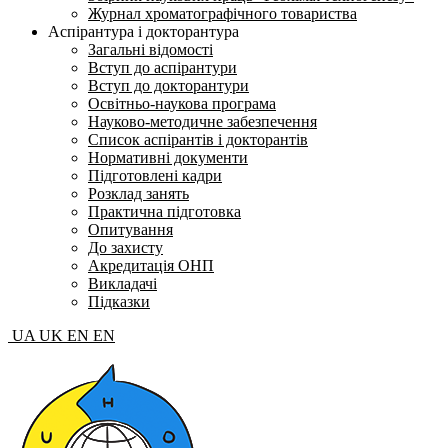
Журнал хроматографічного товариства
Аспірантура і докторантура
Загальні відомості
Вступ до аспірантури
Вступ до докторантури
Освітньо-наукова програма
Науково-методичне забезпечення
Список аспірантів і докторантів
Нормативні документи
Підготовлені кадри
Розклад занять
Практична підготовка
Опитування
До захисту
Акредитація ОНП
Викладачі
Підказки
UA
UK
EN
EN