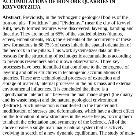
ACCUMULATIONS OF IRON ORE QUARRIES IN
KRYVORYZHJA
Abstract
. Previously, in the technogenic geological bodies of the
iron ore pits “Pivnichny” and “Pivdennyi” (near the city of Kryvyi
Rih), newly formed textures were discovered: layering, banding and
linearity. They are noted in 65% of the studied objects (dumps,
screes, embankments, etc.); the elements of the occurrence of these
new formations in 68.75% of cases inherit the spatial orientation of
the bedrock in the pillars. This work systematizes data on the
reasons for the structuring of technogenic accumulations according
to previous researchers and our own observations. Three key
processes have been identified that contribute to the emergence of
layering and other structures in technogenic accumulations of
quarries. These are: technological processes of extraction and
storage of material, internal processes in the bulk mass and external
environmental influences. It is concluded that there is a
“geodynamic interaction” between the man-made object (the quarry
and its waste heaps) and the natural geological environment
(bedrock). Such interaction is manifested in the transfer and
modification of stresses and deformations, which have a direct effect
on the formation of new structures in the waste heaps, forcing them
to inherit the orientation and symmetry of the bedrock. All of the
above creates a single man-made-natural system that is actively
evolving in search of a new dynamic equilibrium. The study of man-