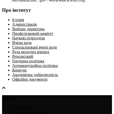
Reconstruction’,
gov / WorldWideScience.org
.
Про інститут
Історія
Адміністрація
Вибори директора
Профспілковий комітет
Наукові підрозділи
Вчена рада
Спеціалізовані вчені ради
Рада молодих вчених
Репозитарій
Ґендерна політика
Антикорупційна політика
Конкурс
Академічна доброчесність
Офіційні документи
Меню
Про Інститут
Інноваційні розробки