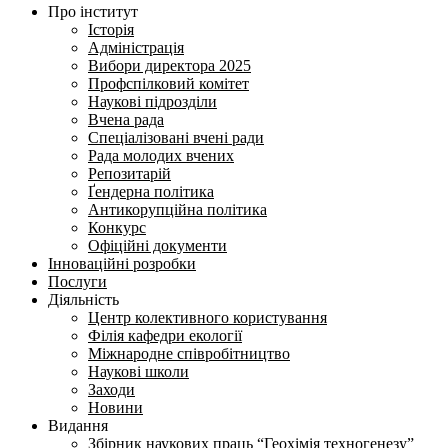
Про інститут
Історія
Адміністрація
Вибори директора 2025
Профспілковий комітет
Наукові підрозділи
Вчена рада
Спеціалізовані вчені ради
Рада молодих вчених
Репозитарій
Ґендерна політика
Антикорупційна політика
Конкурс
Офіційні документи
Інноваційні розробки
Послуги
Діяльність
Центр колективного користування
Філія кафедри екології
Міжнародне співробітництво
Наукові школи
Заходи
Новини
Видання
Збірник наукових праць “Геохімія техногенезу”