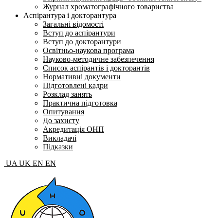
Журнал хроматографічного товариства
Аспірантура і докторантура
Загальні відомості
Вступ до аспірантури
Вступ до докторантури
Освітньо-наукова програма
Науково-методичне забезпечення
Список аспірантів і докторантів
Нормативні документи
Підготовлені кадри
Розклад занять
Практична підготовка
Опитування
До захисту
Акредитація ОНП
Викладачі
Підказки
UA
UK
EN
EN