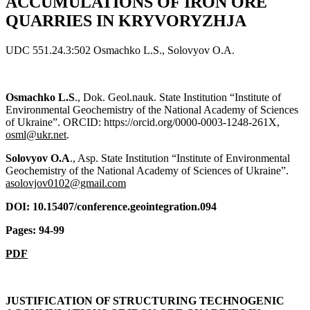
ACCUMULATIONS OF IRON ORE
QUARRIES IN KRYVORYZHJA
UDC 551.24.3:502 Osmachko L.S., Solovyov O.A.
Osmachko
L
.
S
., Dok. Geol.nauk. State Institution “Institute of
Environmental Geochemistry of the National Academy of Sciences
of Ukraine”. ORCID: https://orcid.org/0000-0003-1248-261X,
osml@ukr.net
.
Solovyov O.A
., Asp. State Institution “Institute of Environmental
Geochemistry of the National Academy of Sciences of Ukraine”.
asolovjov0102@gmail.com
DOI: 10.15407/conference.geointegration.094
Pages: 94-99
PDF
JUSTIFICATION OF STRUCTURING TECHNOGENIC