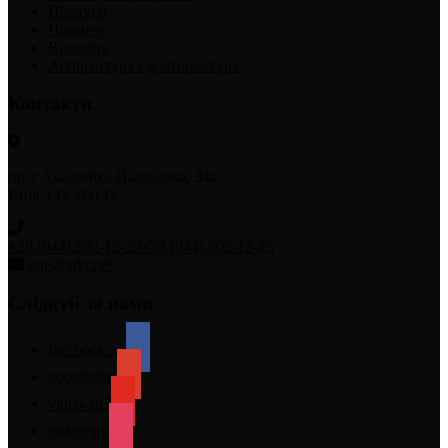
Послуги
Новини
Видання
Аспірантура і докторантура
Контакти
пр-т Академіка Палладіна, 34а
Київ-142, 03142
+38 (044) 502-12-29
+38 (044) 502-12-25
igns@ukr.net
Слідкуй за нами
facebook-alt
googleplus
video-alt3
instagram