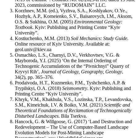
2023, commissioned by “RUDOMAIN” LLC.
Korzhnev, M.M. (ed.), Vyzhva, S.A., Koshlyakov, O.Ye.,
Hozhyk, A.P., Korneienko, S.V., Baisarovych, I.M., Aksom,
O.S. & Sukhina, O.M. (2005)
Environmental Geology:
Textbook
. Kyiv: Publishing and Printing Centre “Kyiv
University”.
Kostiuchenko, M.M. (2013)
Soil Mechanics: Study Guide
.
Online resource of Kyiv University. Available at:
geol.univ@kiev.ua
Osmachko, L.S., Charnyi, D.V., Verkhovtsev, V.G. &
Mayboroda, Y.I. (2025) ‘On the Internal Ordering of
Technogenic Accumulations of the “Pivnichnyi” Quarry of
Kryvyi Rih’,
Journal of Geology, Geography, Geology
,
34(2), pp. 365–376.
Prodaivoda, H.T., Kuzmenko, P.M., Tyshchenko, A.P. &
Trypilskyi, O.A. (2018)
Seismometry
. Kyiv: Publishing and
Printing Centre “Kyiv University”.
Khryk, V.M., Khakhula, V.S., Lozinska, T.P., Levandovska,
S.M., Kimeichuk, I.V. & Boiko, V.M. (2021)
Scientific and
Theoretical Foundations of Reclamation of Technogenically
Disturbed Landscapes
. Bila Tserkva.
Hancock, G. & Willgoose, G. (2017) ‘Land Destruction and
Redevelopment – The Use of Computer-Based Landscape
Evolution Models for Post-Mining Landscape