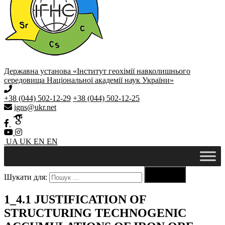
Державна установа «Інститут геохімії навколишнього
середовища Національної академії наук України»
+38 (044) 502-12-29
+38 (044) 502-12-25
igns@ukr.net
UA
UK
EN
EN

Шукати для:
Пошук
1_4.1 JUSTIFICATION OF
STRUCTURING TECHNOGENIC