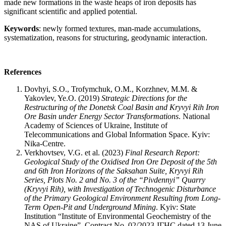
made new formations in the waste heaps of iron deposits has
significant scientific and applied potential.
Keywords
: newly formed textures, man-made accumulations,
systematization, reasons for structuring, geodynamic interaction.
References
Dovhyi, S.O., Trofymchuk, O.M., Korzhnev, M.M. &
Yakovlev, Ye.O. (2019)
Strategic Directions for the
Restructuring of the Donetsk Coal Basin and Kryvyi Rih Iron
Ore Basin under Energy Sector Transformations
. National
Academy of Sciences of Ukraine, Institute of
Telecommunications and Global Information Space. Kyiv:
Nika-Centre.
Verkhovtsev, V.G. et al. (2023)
Final Research Report:
Geological Study of the Oxidised Iron Ore Deposit of the 5th
and 6th Iron Horizons of the Saksahan Suite, Kryvyi Rih
Series, Plots No. 2 and No. 3 of the “Pivdennyi” Quarry
(Kryvyi Rih), with Investigation of Technogenic Disturbance
of the Primary Geological Environment Resulting from Long-
Term Open-Pit and Underground Mining
. Kyiv: State
Institution “Institute of Environmental Geochemistry of the
NAS of Ukraine”. Contract No. 02/2023-ІГНС dated 13 June