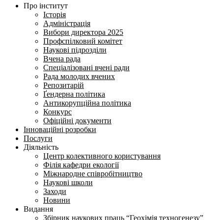
Про інститут
Історія
Адміністрація
Вибори директора 2025
Профспілковий комітет
Наукові підрозділи
Вчена рада
Спеціалізовані вчені ради
Рада молодих вчених
Репозитарій
Ґендерна політика
Антикорупційна політика
Конкурс
Офіційні документи
Інноваційні розробки
Послуги
Діяльність
Центр колективного користування
Філія кафедри екології
Міжнародне співробітництво
Наукові школи
Заходи
Новини
Видання
Збірник наукових праць “Геохімія техногенезу”