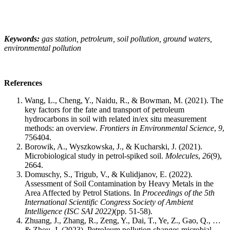
Keywords
:
gas station, petroleum, soil pollution, ground waters,
environmental pollution
References
Wang, L., Cheng, Y., Naidu, R., & Bowman, M. (2021). The
key factors for the fate and transport of petroleum
hydrocarbons in soil with related in/ex situ measurement
methods: an overview.
Frontiers in Environmental Science
,
9
,
756404.
Borowik, A., Wyszkowska, J., & Kucharski, J. (2021).
Microbiological study in petrol-spiked soil.
Molecules
,
26
(9),
2664.
Domuschy, S., Trigub, V., & Kulidjanov, E. (2022).
Assessment of Soil Contamination by Heavy Metals in the
Area Affected by Petrol Stations. In
Proceedings of the 5th
International Scientific Congress Society of Ambient
Intelligence (ISC SAI 2022)
(pp. 51-58).
Zhuang, J., Zhang, R., Zeng, Y., Dai, T., Ye, Z., Gao, Q., …
& Zhou, J. (2023). Petroleum pollution changes microbial