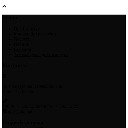
Меню
Про Інститут
Інноваційні розробки
Послуги
Новини
Видання
Аспірантура і докторантура
Контакти
пр-т Академіка Палладіна, 34а
Київ-142, 03142
+38 (044) 502-12-29
+38 (044) 502-12-25
igns@ukr.net
Слідкуй за нами