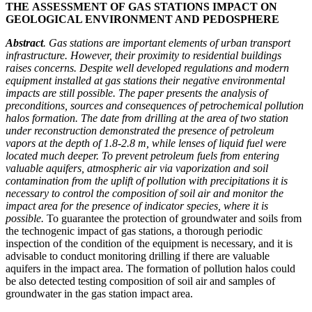
T
HE
ASSESSMENT
OF
GAS
STATIONS
IMPACT
ON
GEOLOGICAL ENVIRONMENT AND PEDOSPHERE
Abstract
.
Gas
stations
are
important
elements
of
urban
transport
infrastructure
.
However
,
their
proximity to residential buildings
raises concerns. Despite well developed regulations and modern
equipment installed at gas stations their negative environmental
impacts are still possible. The paper presents the analysis of
preconditions, sources and consequences of petrochemical pollution
halos formation. The date from drilling at the area of two station
under reconstruction demonstrated the presence of petroleum
vapors at the depth of 1.8-2.8 m, while lenses of liquid fuel were
located much deeper. To prevent petroleum fuels from entering
valuable aquifers, atmospheric air via vaporization and soil
contamination from the uplift of pollution with precipitations it is
necessary to control the composition of soil air and monitor the
impact area for the presence of indicator species, where it is
possible.
To guarantee the protection of groundwater and soils from
the technogenic impact of gas stations, a thorough periodic
inspection of the condition of the equipment is necessary, and it is
advisable to conduct monitoring drilling if there are valuable
aquifers in the impact area. The formation of pollution halos could
be also detected testing composition of soil air and samples of
groundwater in the gas station impact area.