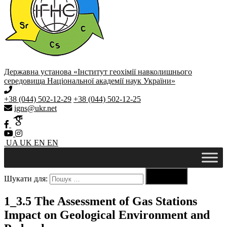
Державна установа «Інститут геохімії навколишнього
середовища Національної академії наук України»
+38 (044) 502-12-29
+38 (044) 502-12-25
igns@ukr.net
UA
UK
EN
EN

Шукати для:
Пошук
1_3.5 The Assessment of Gas Stations
Impact on Geological Environment and