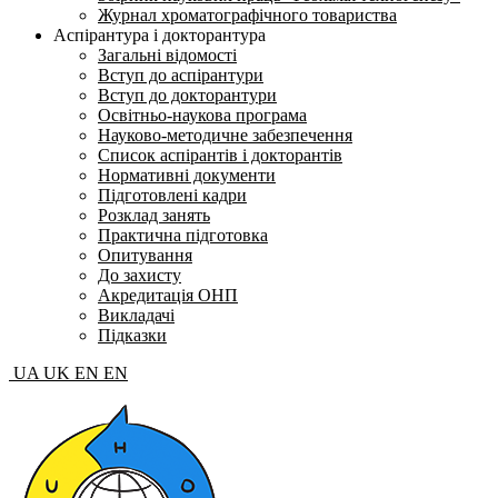
Журнал хроматографічного товариства
Аспірантура і докторантура
Загальні відомості
Вступ до аспірантури
Вступ до докторантури
Освітньо-наукова програма
Науково-методичне забезпечення
Список аспірантів і докторантів
Нормативні документи
Підготовлені кадри
Розклад занять
Практична підготовка
Опитування
До захисту
Акредитація ОНП
Викладачі
Підказки
UA
UK
EN
EN