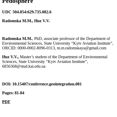
Pedosphere
UDC
504.054:629.735.082.6
Radomska
M
.
M
.,
Huz
V
.
V
.
Radomska
M
.
M
.
, PhD, associate professor of the Department of
Environmental Sciences, State University “Kyiv Aviation Institute”,
ORCID: 0000-0002-8096-0313, m.m.radomskaya@gmail.com
Huz V.V.,
Master’s student of the Department of Environmental
Sciences, State University “Kyiv Aviation Institute”,
6856368@stud.kai.edu.ua
DOI: 10.15407/conference.geointegration.081
Pages: 81-84
PDF