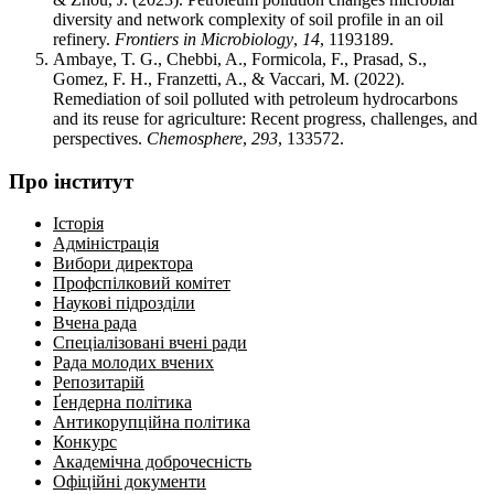
diversity and network complexity of soil profile in an oil
refinery.
Frontiers in Microbiology
,
14
, 1193189.
Ambaye, T. G., Chebbi, A., Formicola, F., Prasad, S.,
Gomez, F. H., Franzetti, A., & Vaccari, M. (2022).
Remediation of soil polluted with petroleum hydrocarbons
and its reuse for agriculture: Recent progress, challenges, and
perspectives.
Chemosphere
,
293
, 133572.
Про інститут
Історія
Адміністрація
Вибори директора
Профспілковий комітет
Наукові підрозділи
Вчена рада
Спеціалізовані вчені ради
Рада молодих вчених
Репозитарій
Ґендерна політика
Антикорупційна політика
Конкурс
Академічна доброчесність
Офіційні документи